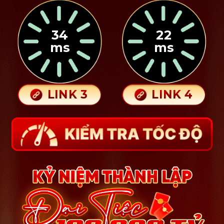
34
22
ms
ms
LINK 3
LINK 4